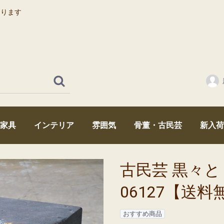
おります
家具
インテリア
雰囲気
骨董・古民芸
新入荷
時代箪笥・和家具
机・テーブル・ちゃぶ台
引出し・ドロワー
卓上家具・小さな家具
あかり・ライト
アンティーク雑貨
薬箱
本棚・戸棚・ショーケース
イス・アンティークチェア
昭和レトロ
大正浪漫
江戸・幕末
ミッドセンチュリー
アンティークミラー・鏡・アンティークガラス・和硝子
時計・アンティークロック
囲炉裏・火鉢・鉄瓶・器・陶器
菓子型
古民芸 黒々とし
06127【送料
おすすめ商品