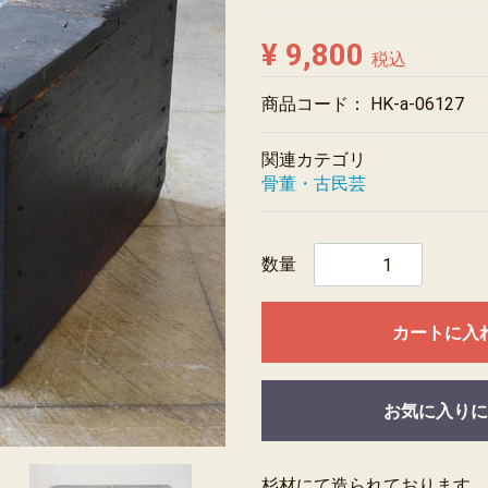
¥ 9,800
税込
商品コード：
HK-a-06127
関連カテゴリ
骨董・古民芸
数量
カートに入
お気に入りに
杉材にて造られております。