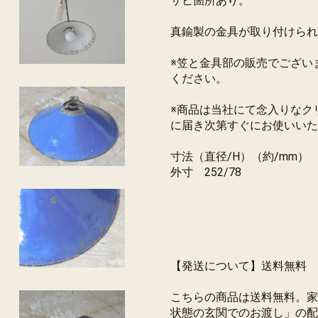
サビ箇所あり。
真鍮製の金具が取り付けられ
※笠と金具部の販売でござい
ください。
※商品は当社にて念入りなク
に届き次第すぐにお使いいた
寸法（直径/H）（約/mm）
外寸 252/78
【発送について】送料無料
こちらの商品は送料無料。家
状態の玄関でのお渡し」の配