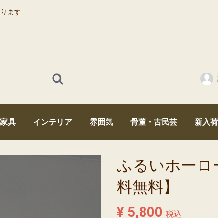
おります
家具
インテリア
雰囲気
骨董・古民芸
新入荷
時代箪笥・和家具
机・テーブル・ちゃぶ台
引出し・ドロワー
卓上家具・小さな家具
あかり・ライト
アンティーク雑貨
薬箱
本棚・戸棚・ショーケース
イス・アンティークチェア
昭和レトロ
大正浪漫
江戸・幕末
ミッドセンチュリー
アンティークミラー・鏡・アンティークガラス・和硝子
時計・アンティークロック
囲炉裏・火鉢・鉄瓶・器・陶器
菓子型
ふるいホーロー電
料無料】
¥ 5,800
税込