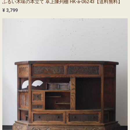
ふるい木味の本立て 卓上陳列棚 HK-a-06243【送料無料】
¥ 3,799