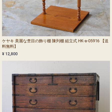
ケヤキ 美麗な杢目の飾り棚 陳列棚 組立式 HK-a-05916 【送
料無料】
¥ 12,800