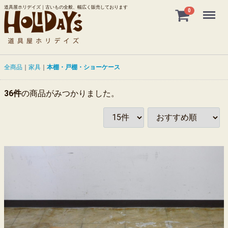
道具屋ホリデイズ｜古いもの全般、幅広く販売しております
Menu
0
全商品
家具
本棚・戸棚・ショーケース
36
件
の商品がみつかりました。