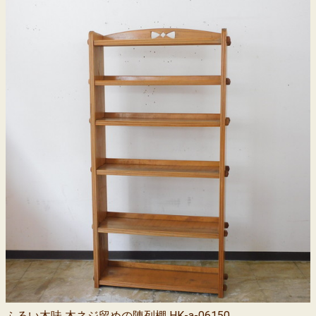
ふるい木味 木ネジ留めの陳列棚 HK-a-06150