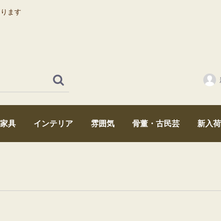
おります
家具
インテリア
雰囲気
骨董・古民芸
新入荷
時代箪笥・和家具
机・テーブル・ちゃぶ台
引出し・ドロワー
卓上家具・小さな家具
あかり・ライト
アンティーク雑貨
薬箱
本棚・戸棚・ショーケース
イス・アンティークチェア
昭和レトロ
大正浪漫
江戸・幕末
ミッドセンチュリー
アンティークミラー・鏡・アンティークガラス・和硝子
時計・アンティークロック
囲炉裏・火鉢・鉄瓶・器・陶器
菓子型