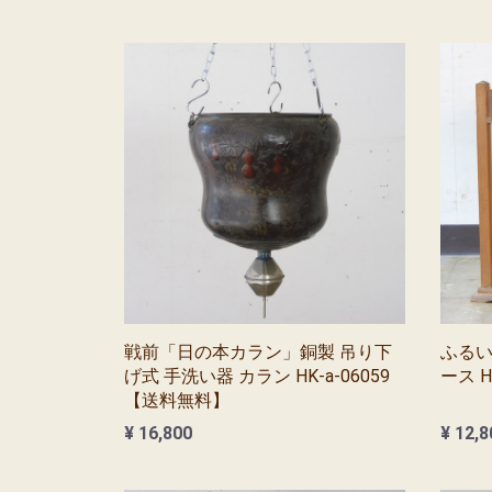
戦前「日の本カラン」銅製 吊り下
ふるい
げ式 手洗い器 カラン HK-a-06059
ース H
【送料無料】
¥ 16,800
¥ 12,8