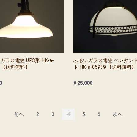
ラス電笠 UFO形 HK-a-
ふるいガラス電笠 ペンダン
52 【送料無料】
ト HK-a-05939 【送料無料】
0
¥ 25,000
前へ
2
3
4
5
6
次へ