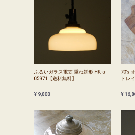
ふるいガラス電笠 重ね餅形 HK-a-
70’
05971【送料無料】
トレイ 
¥ 9,800
¥ 16,8